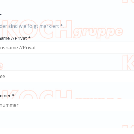
1
lder sind wie folgt markiert
*
.
(erforderlich)
name //Privat
*
erforderlich)
*
(erforderlich)
ummer
*