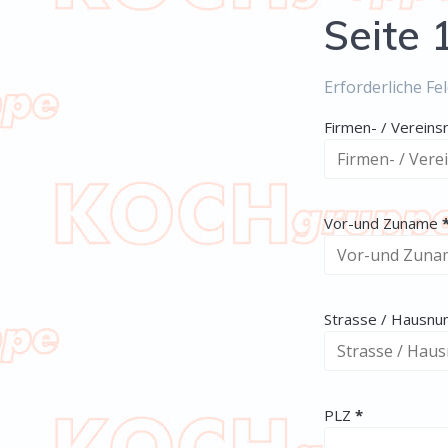
Seite 
Erforderliche Fe
Firmen- / Vereins
(
Vor-und Zuname
Strasse / Hausn
(erforderlich)
PLZ
*