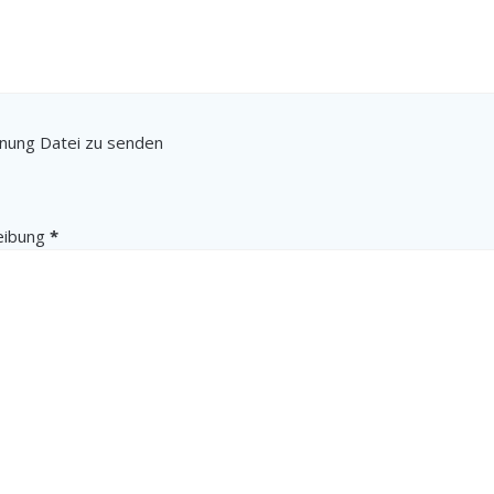
hnung Datei zu senden
(erforderlich)
eibung
*