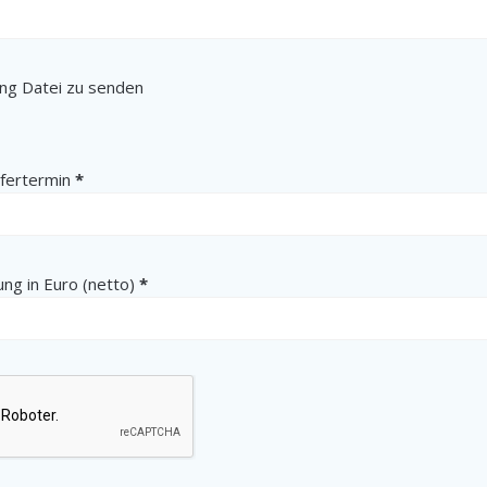
ung Datei zu senden
(erforderlich)
efertermin
*
(erforderlich)
ung in Euro (netto)
*