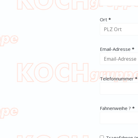
(erforderlich)
Ort
*
(er
Email-Adresse
*
(
Telefonnummer
*
(er
Fahnenweihe ?
*
Tragefahnen (n