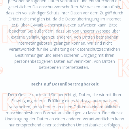
personenbezogenen Daten vertraulich und entsprechend der
gesetzlichen Datenschutzvorschriften. Wir weisen darauf hin,
dass ein vollständiger Schutz Ihrer Daten vor dem Zugriff durch
Dritte nicht möglich ist, da die Datenübertragung im Internet
(z.B. über E-Mail) Sicherheitslücken aufweisen kann. Bitte
beachten Sie außerdem, dass Sie von unserer Website über
externe Verlinkungen zu anderen, von Dritten betriebenen
Internetangeboten gelangen können. Wir sind nicht
verantwortlich für die Einhaltung der datenschutzrechtlichen
Bestimmungen und einen sicheren Umgang mit Ihren
personenbezogenen Daten auf verlinkten, von Dritten
betriebenen Internetseiten.
Recht auf Datenübertragbarkeit
Dem Gesetz nach sind Sie berechtigt, Daten, die wir mit Ihrer
Einwilligung oder in Erfüllung eines Vertrags automatisiert
verarbeiten, an sich oder an einen Dritten in einem üblichen
maschinenlesbaren Format aushändigen zu lassen. Eine direkte
Übertragung der Daten an einen anderen Verantwortlichen kann
nur entsprechend einer technischen Umsetzbarkeit erfolgen.