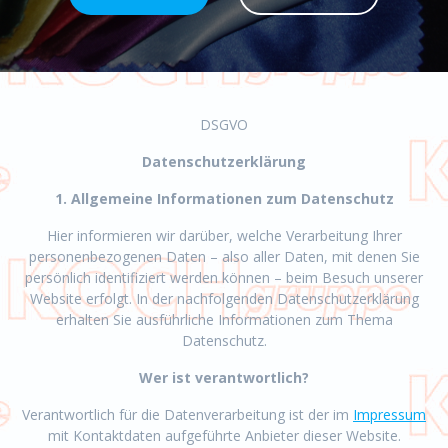
DSGVO
Datenschutzerklärung
1. Allgemeine Informationen zum Datenschutz
Hier informieren wir darüber, welche Verarbeitung Ihrer
personenbezogenen Daten – also aller Daten, mit denen Sie
persönlich identifiziert werden können – beim Besuch unserer
Website erfolgt. In der nachfolgenden Datenschutzerklärung
erhalten Sie ausführliche Informationen zum Thema
Datenschutz.
Wer ist verantwortlich?
Verantwortlich für die Datenverarbeitung ist der im
Impressum
mit Kontaktdaten aufgeführte Anbieter dieser Website.