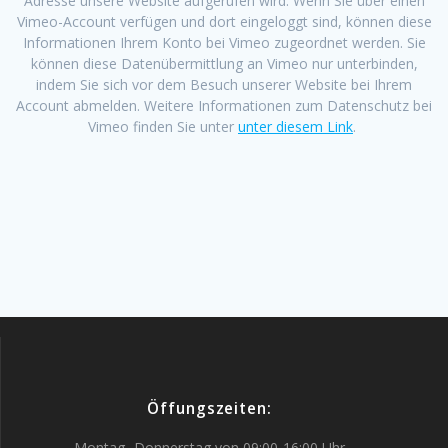
Adresse unsere Website aufgerufen wird. Wenn Sie über einen
Vimeo-Account verfügen und dort eingeloggt sind, können diese
Informationen Ihrem Konto bei Vimeo zugeordnet werden. Sie
können diese Datenübermittlung an Vimeo nur unterbinden,
indem Sie sich vor dem Besuch unserer Website bei Ihrem
Account abmelden. Weitere Informationen zum Datenschutz bei
Vimeo finden Sie unter
unter diesem Link
.
Öffungszeiten:
Montag- Donnerstag von 09:00-16:00 Uhr