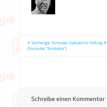
Beitrags-
Vorheriger
Vorherige:
Formular-Upload für Eintrag 
Beitrag:
Navigation
(Formular “Kontakte”)
Schreibe einen Kommentar