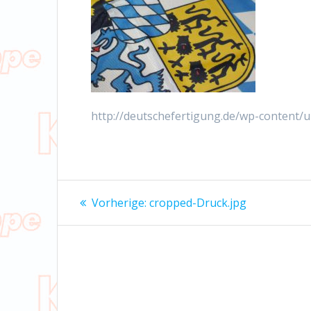
http://deutschefertigung.de/wp-content/
Beitrags-
Vorheriger
Vorherige:
cropped-Druck.jpg
Beitrag:
Navigation