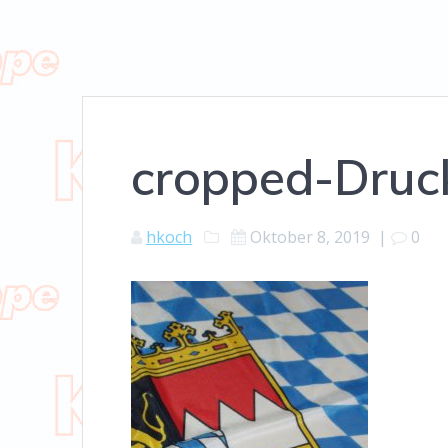
cropped-Druc
hkoch
Oktober 8, 2019
|
0