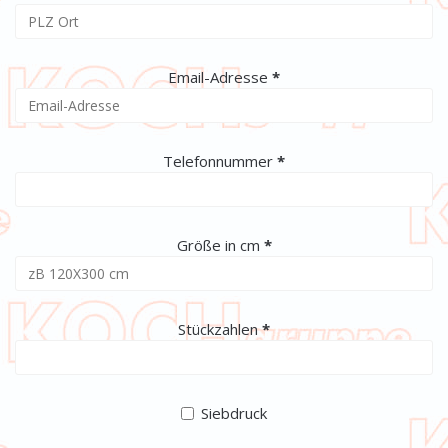
(erforderlich)
Email-Adresse
*
(erforderlich)
Telefonnummer
*
(erforderlich)
Größe in cm
*
(erforderlich)
Stückzahlen
*
Siebdruck