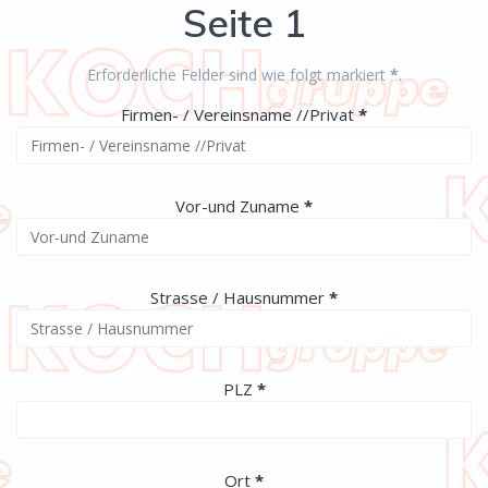
Seite 1
Erforderliche Felder sind wie folgt markiert
*
.
(erforderlich)
Firmen- / Vereinsname //Privat
*
(erforderlich)
Vor-und Zuname
*
(erforderlich)
Strasse / Hausnummer
*
(erforderlich)
PLZ
*
(erforderlich)
Ort
*