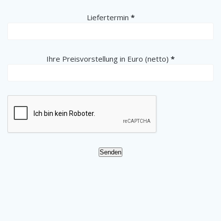
(erforderlich)
Liefertermin
*
(erforderlich)
Ihre Preisvorstellung in Euro (netto)
*
Senden