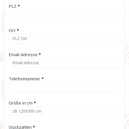
(erforderlich)
PLZ
*
(erforderlich)
Ort
*
(erforderlich)
Email-Adresse
*
(erforderlich)
Telefonnummer
*
(erforderlich)
Größe in cm
*
(erforderlich)
Stückzahlen
*