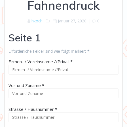
Fahnendruck
hkoch
Januar 27, 2020
|
0
Seite 1
Erforderliche Felder sind wie folgt markiert
*
.
(erforderlich)
Firmen- / Vereinsname //Privat
*
(erforderlich)
Vor-und Zuname
*
(erforderlich)
Strasse / Hausnummer
*