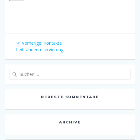
Beitrags-
Vorheriger
Vorherige:
Kontakte
Navigation
Beitrag:
Leihfahnenreservierung
Suche
nach:
NEUESTE KOMMENTARE
ARCHIVE